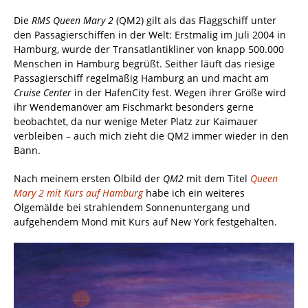
Die
RMS Queen Mary 2
(QM2) gilt als das Flaggschiff unter
den Passagierschiffen in der Welt: Erstmalig im Juli 2004 in
Hamburg, wurde der Transatlantikliner von knapp 500.000
Menschen in Hamburg begrüßt. Seither läuft das riesige
Passagierschiff regelmäßig Hamburg an und macht am
Cruise Center
in der HafenCity fest. Wegen ihrer Größe wird
ihr Wendemanöver am Fischmarkt besonders gerne
beobachtet, da nur wenige Meter Platz zur Kaimauer
verbleiben – auch mich zieht die QM2 immer wieder in den
Bann.
Nach meinem ersten Ölbild der
QM2
mit dem Titel
Queen
Mary 2 mit Kurs auf Hamburg
habe ich ein weiteres
Ölgemälde bei strahlendem Sonnenuntergang und
aufgehendem Mond mit Kurs auf New York festgehalten.