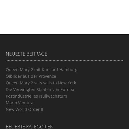
NEUESTE BEITRÄGE
Queen Mary 2 mit Kurs auf Hamburg
Ölbilder aus der Provence
Queen Mary 2 sets sails to New York
Die Vereinigten Staaten von Europa
Postindustrielles Nullwachstum
Marlo Ventura
New World Order II
BELIEBTE KATEGORIEN