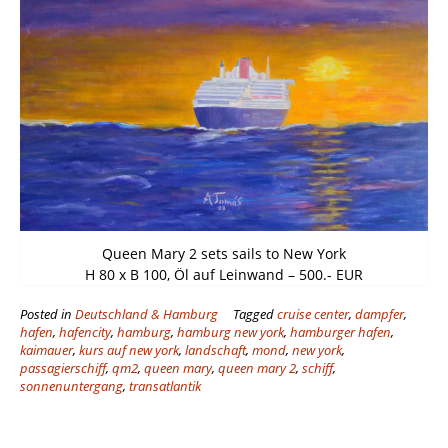
Queen Mary 2 sets sails to New York
H 80 x B 100, Öl auf Leinwand – 500.- EUR
Posted in
Deutschland & Hamburg
Tagged
cruise center
,
dampfer
,
hafen
,
hafencity
,
hamburg
,
hamburg new york
,
hamburger hafen
,
kaimauer
,
kurs auf new york
,
landschaft
,
mond
,
new york
,
passagierschiff
,
qm2
,
queen mary
,
queen mary 2
,
schiff
,
sonnenuntergang
,
transatlantik