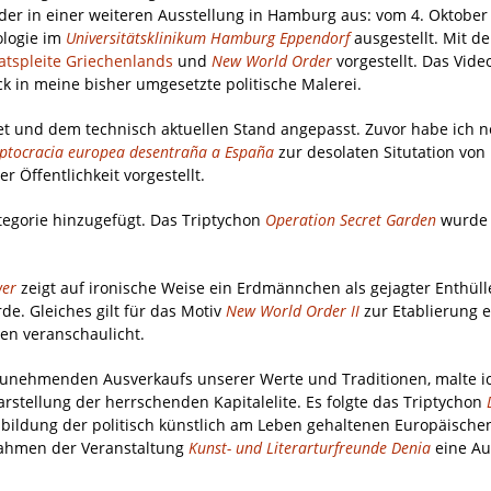
ilder in einer weiteren Ausstellung in Hamburg aus: vom 4. Oktober
ologie im
Universitätsklinikum Hamburg Eppendorf
ausgestellt. Mit d
atspleite Griechenlands
und
New World Order
vorgestellt. Das Vide
ick in meine bisher umgesetzte politische Malerei.
t und dem technisch aktuellen Stand angepasst. Zuvor habe ich 
eptocracia europea desentraña a España
zur desolaten Situtation von
r Öffentlichkeit vorgestellt.
tegorie hinzugefügt. Das Triptychon
Operation Secret Garden
wurde
wer
zeigt auf ironische Weise ein Erdmännchen als gejagter Enthül
rde. Gleiches gilt für das Motiv
New World Order II
zur Etablierung e
n veranschaulicht.
zunehmenden Ausverkaufs unserer Werte und Traditionen, malte 
arstellung der herrschenden Kapitalelite
. Es folgte das Triptychon
bildung der politisch künstlich am Leben gehaltenen Europäische
 Rahmen der Veranstaltung
Kunst- und Literarturfreunde Denia
eine Au