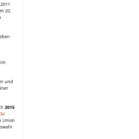
 2011
em 20.
o
neben
 im
ler und
iner
ich
2015
Die
n Union
swahl