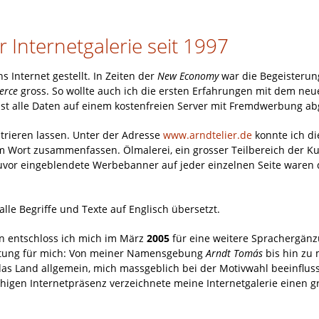
Internetgalerie seit 1997
s Internet gestellt. In Zeiten der
New Economy
war die Begeisterun
erce
gross. So wollte auch ich die ersten Erfahrungen mit dem neu
 alle Daten auf einem kostenfreien Server mit Fremdwerbung abg
trieren lassen. Unter der Adresse
www.arndtelier.de
konnte ich di
 Wort zusammenfassen. Ölmalerei, ein grosser Teilbereich der Ku
zuvor eingeblendete Werbebanner auf jeder einzelnen Seite waren
alle Begriffe und Texte auf Englisch übersetzt.
n entschloss ich mich im März
2005
für eine weitere Sprachergänz
eutung für mich: Von meiner Namensgebung
Arndt Tomás
bis hin zu
as Land allgemein, mich massgeblich bei der Motivwahl beeinflus
higen Internetpräsenz verzeichnete meine Internetgalerie einen g