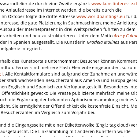
.arndtelier.de durch eine Zweite ergänzt:
www.kunstinteresse.
e Anlaufadresse im Internet werden, die bereits durch die
Im Oktober folgte die dritte Adresse
www.worldpaintings.eu
für d
nteresse, die gute Platzierung in Suchmaschinen, meine Anleitun
Ausbau der Internetpräsenz in drei Weltsprachen führten zu dem
überarbeiten und neu zu strukturieren. Unter dem Motto
Arte y Cultu
r in Spanien ausgestellt. Die Künstlerin
Graciela Molinas
aus Par
etgalerie integriert.
erhalb des Kunstportals unternommen: Besucher können Komment
kundtun. Ferner sind mehrere Flash-Elemente eingebunden, so zum
ei
. Alle Kontaktformulare sind aufgrund der Zunahme an unerwün
der stark wachsenden Besucherzahl aus Amerika und Europa gere
en Englisch und Spanisch zur Verfügung gestellt. Besonderes Int
 Öffentlichkeit geweckt: Die Presse publizierte mehrfach meine Öl
Auch die Ergänzung der bekannten Aphorismensammlung meines V
licht. Sie ermöglicht der Öffentlichkeit die kostenfreie Einsicht. M
 Besucherzahlen im Vergleich zum Vorjahr bei.
d die Eingangsseite mit einer Etikettenwolke (Engl.: tag cloud) ve
 ausgetauscht. Die Linksammlung mit anderen Künstlern wurde