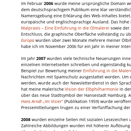
Im Februar
2006
wurde meine ursprüngliche Domain www
dem deutschsprachigem Publikum eine klar verständlich
Namensgebung eine Erklärung des Web-Inhaltes bietet. 
europäische und englischsprachige Ausland. Das hohe I
Malpraxis – Eine Einführung in die Ölmalerei
sowie der 
Entschluss, die graphische Oberfläche vollständig zu 
Europa
wurden über zwei Monate mehrere meiner Ölbilde
habe ich im November 2006 für ein Jahr in meiner Intern
Im Jahr
2007
wurden viele technische Neuerungen inn
einzelnen Internetseiten schreiben und eigenständig 
Beispiel zur Bewertung meiner
Einführung in die Maler
Nachrichten mit Spamschutz ausgestattet worden. Um 
werden, wurde auch der Newsletterdienst in den Sprach
hat meine malerische
Vision der Elbphilharmonie
in der
über das neue Stadtsymbol der Hansestadt Hamburg. 
Hans Arndt „
Im Visier“
(Publikation 1959) wurde veröffent
Pressemitteilungen trugen zu einer Verfünffachung der
2008
wurden einzelne Seiten mit sozialen Lesezeichen un
Zahlreiche Abbildungen wurden mit höherer Auflösung