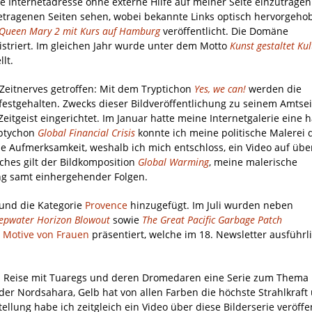
e Internetadresse ohne externe Hilfe auf meiner Seite einzutragen
etragenen Seiten sehen, wobei bekannte Links optisch hervorgeho
Queen Mary 2 mit Kurs auf Hamburg
veröffentlicht. Die Domäne
istriert. Im gleichen Jahr wurde unter dem Motto
Kunst gestaltet Kul
lt.
Zeitnerves getroffen: Mit dem Tryptichon
Yes, we can!
werden die
estgehalten. Zwecks dieser Bildveröffentlichung zu seinem Amtsein
itgeist eingerichtet. Im Januar hatte meine Internetgalerie eine 
iptychon
Global Financial Crisis
konnte ich meine politische Malerei 
le Aufmerksamkeit, weshalb ich mich entschloss, ein Video auf übe
iches gilt der Bildkomposition
Global Warming
, meine malerische
g samt einhergehender Folgen.
 und die Kategorie
Provence
hinzugefügt. Im Juli wurden neben
epwater Horizon Blowout
sowie
The Great Pacific Garbage Patch
n
Motive von Frauen
präsentiert, welche im 18. Newsletter ausführl
n Reise mit Tuaregs und deren Dromedaren eine Serie zum Thema
 der Nordsahara, Gelb hat von allen Farben die höchste Strahlkraft
llung habe ich zeitgleich ein Video über diese Bilderserie veröffen