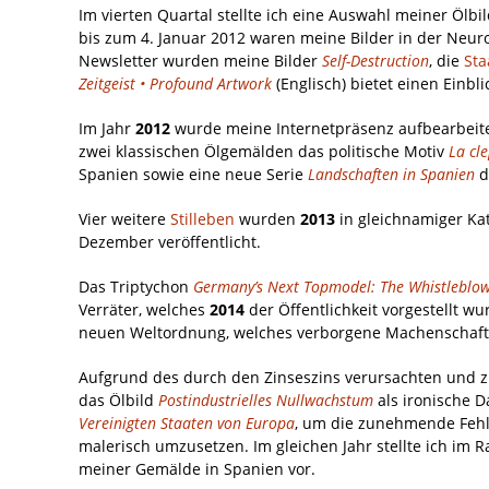
Im vierten Quartal stellte ich eine Auswahl meiner Ölb
bis zum 4. Januar 2012 waren meine Bilder in der Neur
Newsletter wurden meine Bilder
Self-Destruction
, die
Sta
Zeitgeist • Profound Artwork
(Englisch) bietet einen Einbl
Im Jahr
2012
wurde meine Internetpräsenz aufbearbeite
zwei klassischen Ölgemälden das politische Motiv
La cl
Spanien sowie eine neue Serie
Landschaften in Spanien
de
Vier weitere
Stilleben
wurden
2013
in gleichnamiger Ka
Dezember veröffentlicht.
Das Triptychon
Germany’s Next Topmodel: The Whistleblo
Verräter, welches
2014
der Öffentlichkeit vorgestellt wu
neuen Weltordnung, welches verborgene Machenschafte
Aufgrund des durch den Zinseszins verursachten und 
das Ölbild
Postindustrielles Nullwachstum
als i
ronische D
Vereinigten Staaten von Europa
, um die zunehmende Fehl
malerisch umzusetzen. Im gleichen Jahr stellte ich im
meiner Gemälde in Spanien vor.