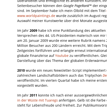
überarbeitet und ermöglichte es anderen Künstlern, ihr
Seitenbesucher können den
Google PageRank
™ der eing
sind. Im September habe ich mein Ölbild mit dem Titel
www.worldpaintings.de
wurde zusätzlich im August reg
Auswahl meiner Kunstwerke über drei Monate ausgestel
Im Jahr
2009
habe ich eine Punktlandung des aktuellen 
Versprechen des 44. US-Präsidenten malerisch von mir f
am 20. Januar 2009 wurde eine weitere Rubrik namens Ze
Million Besucher aus 200 Ländern erreicht. Mit dem Tr
Zeitgeistes fortführen und erlangte erneut internationa
globale Finanzkrise auf
Youtube
zu veröffentlichen. Gle
Darstellung über das Thema der globalen Erderwärmun
2010
wurde ein neues Newsletter-Script implementiert
zahlreichen Landschaftsbildern auch das Triptychon
De
veröffentlicht. Im vierten Quartal habe ich meine erste
vorgestellt wurden.
Im Jahr
2011
konnte ich nach einer aussergewöhnliche
in der Wüste mit Tuaregs
anfertigen. Gelb ist die Farbe
steht für Lebensfreude und Freiheit. Zur Publikumsvorste