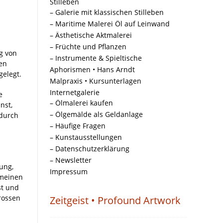
Stilleben
– Galerie mit klassischen Stilleben
– Maritime Malerei Öl auf Leinwand
– Ästhetische Aktmalerei
– Früchte und Pflanzen
g von
– Instrumente & Spieltische
en
Aphorismen • Hans Arndt
elegt.
Malpraxis • Kursunterlagen
Internetgalerie
e
– Ölmalerei kaufen
nst,
– Ölgemälde als Geldanlage
 durch
– Häufige Fragen
– Kunstausstellungen
– Datenschutzerklärung
– Newsletter
ung,
Impressum
 meinen
st und
rossen
Zeitgeist • Profound Artwork