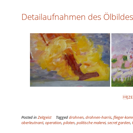
Detailaufnahmen des Ölbildes
[ZE
Posted in
Zeitgeist
Tagged
drohnen
,
drohnen-harris
,
flieger-ko
oberleutnant
,
operation
,
piloten
,
politische malerei
,
secret garden
,