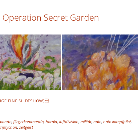
 Operation Secret Garden
IGE EINE SLIDESHOW]
mmando
,
fliegerkommando
,
harald
,
luftdivision
,
militär
,
nato
,
nato kampfpilot
,
triptychon
,
zeitgeist