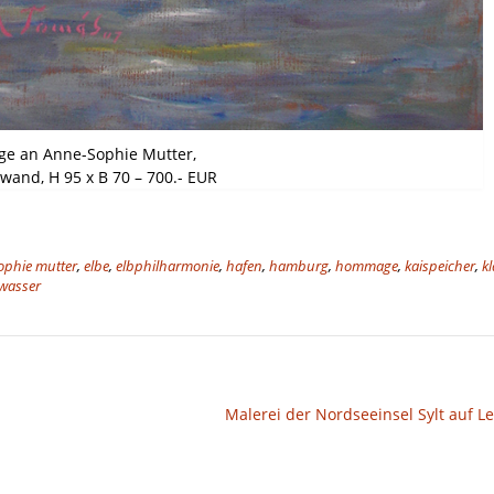
e an Anne-Sophie Mutter,
nwand, H 95 x B 70 – 700.- EUR
ophie mutter
,
elbe
,
elbphilharmonie
,
hafen
,
hamburg
,
hommage
,
kaispeicher
,
k
wasser
Malerei der Nordseeinsel Sylt auf 