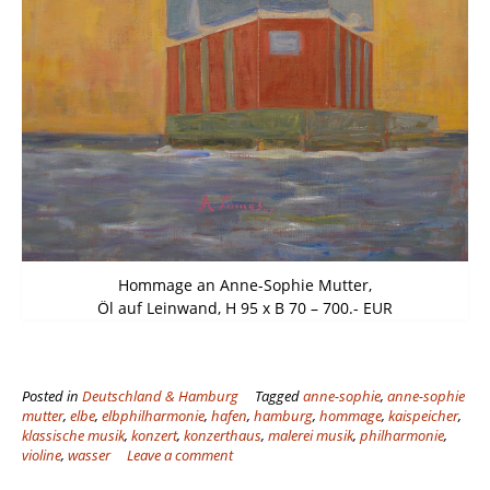
Hommage an Anne-Sophie Mutter,
Öl auf Leinwand, H 95 x B 70 – 700.- EUR
Posted in
Deutschland & Hamburg
Tagged
anne-sophie
,
anne-sophie
mutter
,
elbe
,
elbphilharmonie
,
hafen
,
hamburg
,
hommage
,
kaispeicher
,
klassische musik
,
konzert
,
konzerthaus
,
malerei musik
,
philharmonie
,
violine
,
wasser
Leave a comment