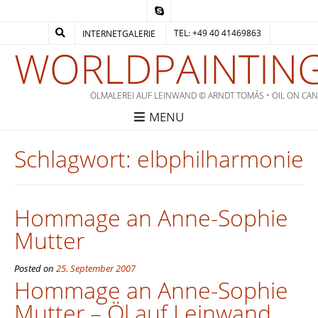
TEL: +49 40 41469863
INTERNETGALERIE
WORLDPAINTING
ÖLMALEREI AUF LEINWAND © ARNDT TOMÁS • OIL ON CA
MENU
Schlagwort:
elbphilharmonie
Hommage an Anne-Sophie
Mutter
Posted on
25. September 2007
Hommage an Anne-Sophie
Mutter – Öl auf Leinwand