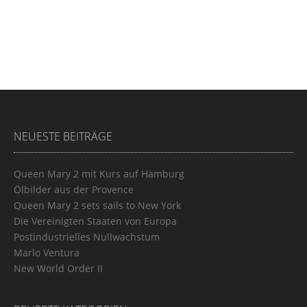
NEUESTE BEITRÄGE
Queen Mary 2 mit Kurs auf Hamburg
Ölbilder aus der Provence
Queen Mary 2 sets sails to New York
Die Vereinigten Staaten von Europa
Postindustrielles Nullwachstum
Marlo Ventura
New World Order II