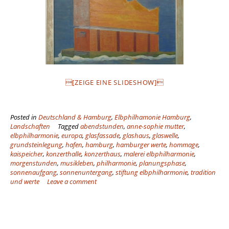
[ZEIGE EINE SLIDESHOW]
Posted in
Deutschland & Hamburg
,
Elbphilhamonie Hamburg
,
Landschaften
Tagged
abendstunden
,
anne-sophie mutter
,
elbphilharmonie
,
europa
,
glasfassade
,
glashaus
,
glaswelle
,
grundsteinlegung
,
hafen
,
hamburg
,
hamburger werte
,
hommage
,
kaispeicher
,
konzerthalle
,
konzerthaus
,
malerei elbphilharmonie
,
morgenstunden
,
musikleben
,
philharmonie
,
planungsphase
,
sonnenaufgang
,
sonnenuntergang
,
stiftung elbphilharmonie
,
tradition
und werte
Leave a comment