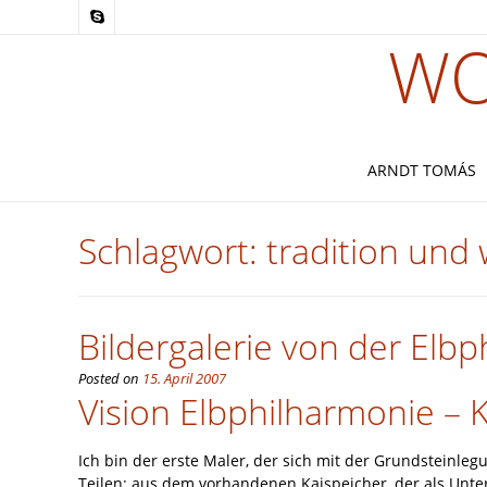
WO
ARNDT TOMÁS
Schlagwort:
tradition und
Bildergalerie von der Elb
Posted on
15. April 2007
Vision Elbphilharmonie – 
Ich bin der erste Maler, der sich mit der Grundsteinl
Teilen: aus dem vorhandenen Kaispeicher, der als Unte