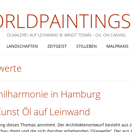
RLDPAINTINGS
ÖLMALEREI AUF LEINWAND © ARNDT TOMÁS • OIL ON CANVAS
LANDSCHAFTEN
ZEITGEIST
STILLEBEN
MALPRAXIS
 werte
philharmonie in Hamburg
Kunst Öl auf Leinwand
egung dieses Themas annimmt. Der Architektenentwurf besteht aus 
rbau dient und die sich darüber erhebenden “Glaswelle”. Der aus 