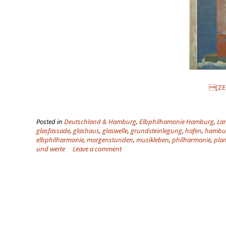
[ZE
Posted in
Deutschland & Hamburg
,
Elbphilhamonie Hamburg
,
La
glasfassade
,
glashaus
,
glaswelle
,
grundsteinlegung
,
hafen
,
hambu
elbphilharmonie
,
morgenstunden
,
musikleben
,
philharmonie
,
pla
und werte
Leave a comment