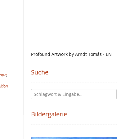
Profound Artwork by Arndt Tomás • EN
Suche
ropa
,
ition
Bildergalerie