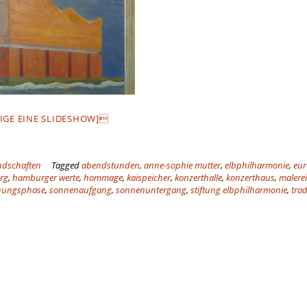
IGE EINE SLIDESHOW]
ndschaften
Tagged
abendstunden
,
anne-sophie mutter
,
elbphilharmonie
,
eu
rg
,
hamburger werte
,
hommage
,
kaispeicher
,
konzerthalle
,
konzerthaus
,
malerei
nungsphase
,
sonnenaufgang
,
sonnenuntergang
,
stiftung elbphilharmonie
,
trad