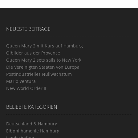
NEUESTE BEITRÄGE
Queen Mary 2 mit Kurs auf Hamburg
Ölbilder aus der Provence
Queen Mary 2 sets sails to New York
Die Vereinigten Staaten von Europa
Postindustrielles Nullwachstum
Marlo Ventura
New World Order II
BELIEBTE KATEGORIEN
Deutschland & Hamburg
Elbphilhamonie Hamburg
Landschaften