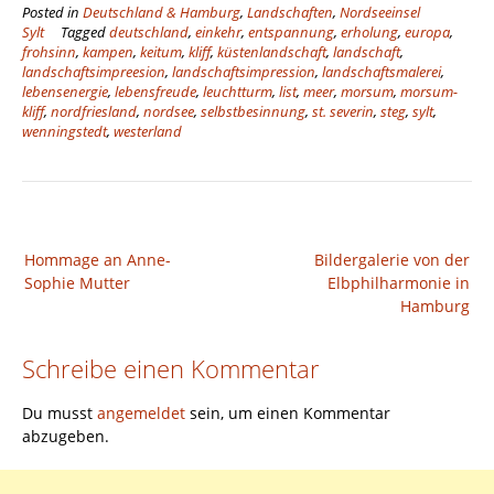
Posted in
Deutschland & Hamburg
,
Landschaften
,
Nordseeinsel
Sylt
Tagged
deutschland
,
einkehr
,
entspannung
,
erholung
,
europa
,
frohsinn
,
kampen
,
keitum
,
kliff
,
küstenlandschaft
,
landschaft
,
landschaftsimpreesion
,
landschaftsimpression
,
landschaftsmalerei
,
lebensenergie
,
lebensfreude
,
leuchtturm
,
list
,
meer
,
morsum
,
morsum-
kliff
,
nordfriesland
,
nordsee
,
selbstbesinnung
,
st. severin
,
steg
,
sylt
,
wenningstedt
,
westerland
Beitragsnavigation
Hommage an Anne-
Bildergalerie von der
Sophie Mutter
Elbphilharmonie in
Hamburg
Schreibe einen Kommentar
Du musst
angemeldet
sein, um einen Kommentar
abzugeben.