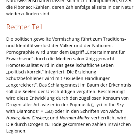
Naturwissenschaften lassen sich nicht manipulieren, so z.B.
die Fibonacci-Zahlen, deren Zahlenfolge allseits in der Natur
wiederzufinden sind.
Rechter Teil
Die politisch gewollte Vermischung führt zum Traditions-
und Identitätsverlust der Völker und der Nationen.
Pornographie wird unter dem Begriff „Entertainment für
Erwachsene“ durch die Medien salonfähig gemacht.
Homosexualität wird in das gesellschaftliche Leben
„politisch korrekt“ integriert. Die Erziehung
Schutzbefohlener wird mit sexuellen Handlungen
„angereichert“. Das Schlangennest im Baum der Erkenntnis
soll die Seelen der Unschuldigen vergiften. Beschleunigt
wird diese Entwicklung durch den zügellosen Konsum von
Drogen aller Art, wie er in der Popmusik („Lyci in the Sky
with Diamonds“ = LSD) oder in den Schriften von
Aldous
Huxley
,
Alan Ginsberg
und
Norman Mailer
verherrlicht wird.
Die durch Drogen zu Tode gekommenen zählen inzwischen
Legionen.