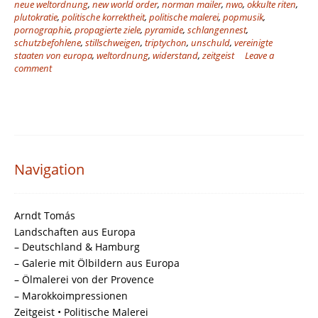
neue weltordnung
,
new world order
,
norman mailer
,
nwo
,
okkulte riten
,
plutokratie
,
politische korrektheit
,
politische malerei
,
popmusik
,
pornographie
,
propagierte ziele
,
pyramide
,
schlangennest
,
schutzbefohlene
,
stillschweigen
,
triptychon
,
unschuld
,
vereinigte
staaten von europa
,
weltordnung
,
widerstand
,
zeitgeist
Leave a
comment
Navigation
Arndt Tomás
Landschaften aus Europa
– Deutschland & Hamburg
– Galerie mit Ölbildern aus Europa
– Ölmalerei von der Provence
– Marokkoimpressionen
Zeitgeist • Politische Malerei