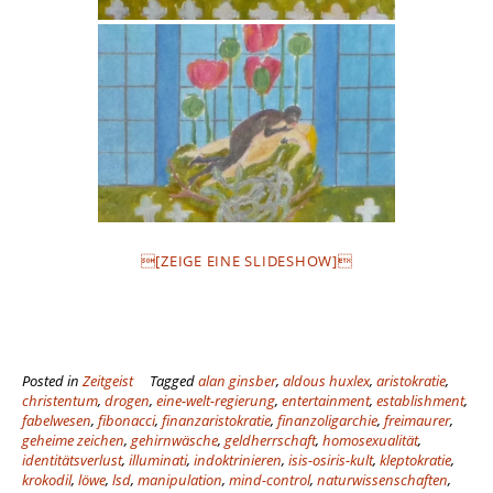
[ZEIGE EINE SLIDESHOW]
Posted in
Zeitgeist
Tagged
alan ginsber
,
aldous huxlex
,
aristokratie
,
christentum
,
drogen
,
eine-welt-regierung
,
entertainment
,
establishment
,
fabelwesen
,
fibonacci
,
finanzaristokratie
,
finanzoligarchie
,
freimaurer
,
geheime zeichen
,
gehirnwäsche
,
geldherrschaft
,
homosexualität
,
identitätsverlust
,
illuminati
,
indoktrinieren
,
isis-osiris-kult
,
kleptokratie
,
krokodil
,
löwe
,
lsd
,
manipulation
,
mind-control
,
naturwissenschaften
,