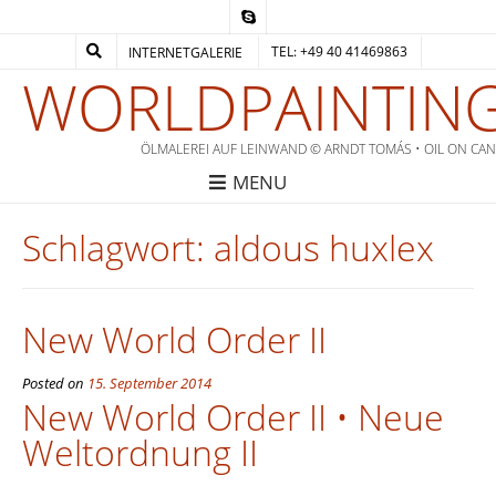
TEL: +49 40 41469863
INTERNETGALERIE
WORLDPAINTING
ÖLMALEREI AUF LEINWAND © ARNDT TOMÁS • OIL ON CA
MENU
Schlagwort:
aldous huxlex
New World Order II
Posted on
15. September 2014
New World Order II • Neue
Weltordnung II