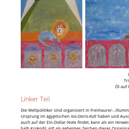
Tr
Öl auf 
Linker Teil
Die Weltpolitiker sind organisiert in Freimaurer-, Illumi
Ursprung im ägyptischen
Isis-Osiris-Kult
haben und Ausdru
auch auf der Ein-Dollar-Note findet, kann als ein Hinwe
halb Krokodil, gilt als geheimes Zeichen dieser Organis