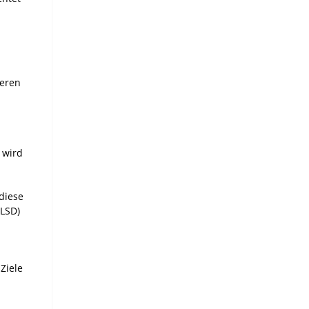
deren
 wird
diese
 LSD)
Ziele