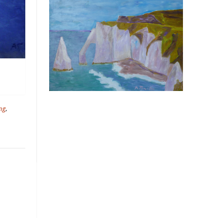
ung
,