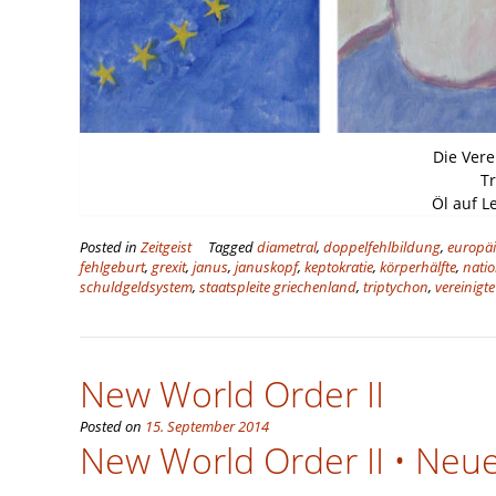
Die Vere
Tr
Öl auf L
Posted in
Zeitgeist
Tagged
diametral
,
doppelfehlbildung
,
europäi
fehlgeburt
,
grexit
,
janus
,
januskopf
,
keptokratie
,
körperhälfte
,
natio
schuldgeldsystem
,
staatspleite griechenland
,
triptychon
,
vereinigt
New World Order II
Posted on
15. September 2014
New World Order II • Neu