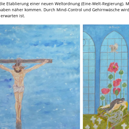
 die Etablierung einer neuen Weltordnung (Eine-Welt-Regierung). M
rhaben näher kommen. Durch Mind-Control und Gehirnwäsche wird
erwarten ist.