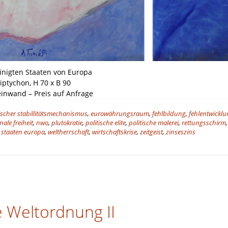
inigten Staaten von Europa
iptychon, H 70 x B 90
einwand – Preis auf Anfrage
scher stabillitätsmechanismus
,
eurowährungsraum
,
fehlbildung
,
fehlentwickl
nale freiheit
,
nwo
,
plutokratie
,
politische elite
,
politische malerei
,
rettungsschirm
,
e staaten europa
,
weltherrschaft
,
wirtschaftskrise
,
zeitgeist
,
zinseszins
e Weltordnung II