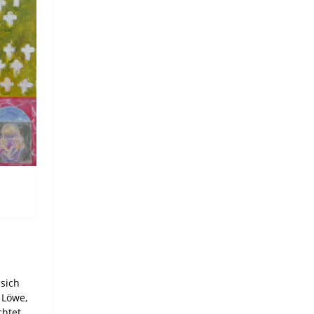
 sich
 Löwe,
chtet