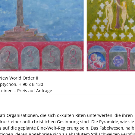
New World Order II
iptychon, H 90 x B 130
Leinen – Preis auf Anfrage
nati-Organisationen, die sich okkulten Riten unterwerfen, die ihren
ck einer anti-christlichen Gesinnung sind. Die Pyramide, wie sie
is auf die geplante Eine-Welt-Regierung sein. Das Fabelwesen, halb
ationen, deren Angehörige sich zu absolutem Stillschweigen verpfli