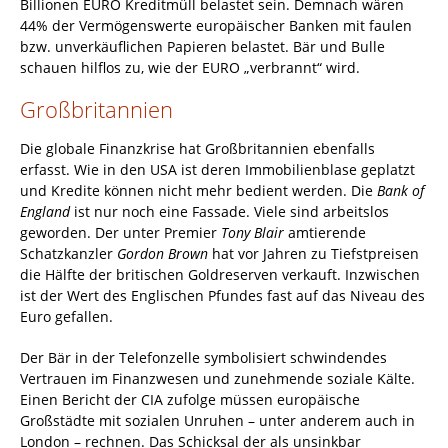
Billionen EURO Kreditmüll belastet sein. Demnach wären
44% der Vermögenswerte europäischer Banken mit faulen
bzw. unverkäuflichen Papieren belastet. Bär und Bulle
schauen hilflos zu, wie der EURO „verbrannt“ wird.
Großbritannien
Die globale Finanzkrise hat Großbritannien ebenfalls
erfasst. Wie in den USA ist deren Immobilienblase geplatzt
und Kredite können nicht mehr bedient werden. Die
Bank of
England
ist nur noch eine Fassade. Viele sind arbeitslos
geworden. Der unter Premier
Tony Blair
amtierende
Schatzkanzler
Gordon Brown
hat vor Jahren zu Tiefstpreisen
die Hälfte der britischen Goldreserven verkauft. Inzwischen
ist der Wert des Englischen Pfundes fast auf das Niveau des
Euro gefallen.
Der Bär in der Telefonzelle symbolisiert schwindendes
Vertrauen im Finanzwesen und zunehmende soziale Kälte.
Einen Bericht der CIA zufolge müssen europäische
Großstädte mit sozialen Unruhen – unter anderem auch in
London – rechnen. Das Schicksal der als unsinkbar