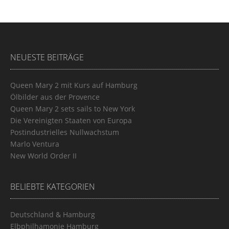
NEUESTE BEITRÄGE
Queen Mary 2 mit Kurs auf Hamburg
Ölbilder aus der Provence
Queen Mary 2 sets sails to New York
Die Vereinigten Staaten von Europa
Postindustrielles Nullwachstum
Marlo Ventura
New World Order II
BELIEBTE KATEGORIEN
Deutschland & Hamburg
Elbphilhamonie Hamburg