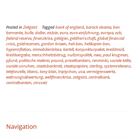
Posted in
Zeitgeist
Tagged
bank of england
,
barack obama
,
ben
bernanke
,
bulle
,
dollar
,
eisbär
,
euro
,
euro-einführung
,
europa
,
ezb
,
federal reserve
,
finanzkrise
,
geldgier
,
geldherrschaft
,
global financial
crisis
,
goldreserven
,
gordon brown
,
heli-ben
,
helikopter-ben
,
hyperinflation
,
immobilienblase
,
kartell
,
konjunkturpaket
,
kreditmüll
,
kreditvergabe
,
menschheitsbetrug
,
nullzinspolitik
,
nwo
,
paul krugman
,
pfund
,
politische malerei
,
pound
,
privatbankiers
,
renminbi
,
soziale kälte
,
soziale unruhen
,
staatsbankrott
,
staatspapiere
,
sterling
,
systemrelevanz
,
telefonzelle
,
titanic
,
tony blair
,
triptychon
,
usa
,
vermögenswerte
,
währungsabwertung
,
weltfinanzkrise
,
zeitgeist
,
zentralbank
,
zentralbanken
,
zinssatz
Navigation