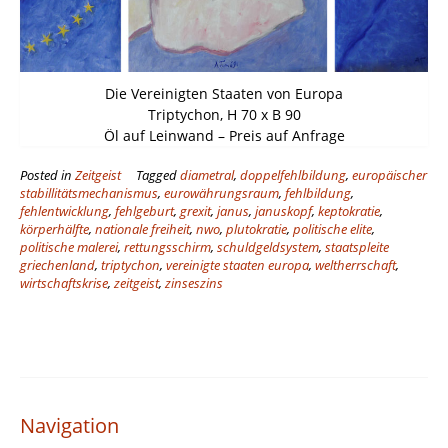
Die Vereinigten Staaten von Europa
Triptychon, H 70 x B 90
Öl auf Leinwand – Preis auf Anfrage
Posted in
Zeitgeist
Tagged
diametral
,
doppelfehlbildung
,
europäischer
stabillitätsmechanismus
,
eurowährungsraum
,
fehlbildung
,
fehlentwicklung
,
fehlgeburt
,
grexit
,
janus
,
januskopf
,
keptokratie
,
körperhälfte
,
nationale freiheit
,
nwo
,
plutokratie
,
politische elite
,
politische malerei
,
rettungsschirm
,
schuldgeldsystem
,
staatspleite
griechenland
,
triptychon
,
vereinigte staaten europa
,
weltherrschaft
,
wirtschaftskrise
,
zeitgeist
,
zinseszins
Navigation