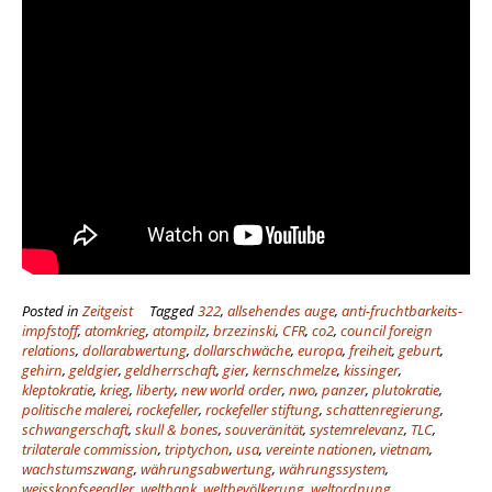
Posted in
Zeitgeist
Tagged
322
,
allsehendes auge
,
anti-fruchtbarkeits-
impfstoff
,
atomkrieg
,
atompilz
,
brzezinski
,
CFR
,
co2
,
council foreign
relations
,
dollarabwertung
,
dollarschwäche
,
europa
,
freiheit
,
geburt
,
gehirn
,
geldgier
,
geldherrschaft
,
gier
,
kernschmelze
,
kissinger
,
kleptokratie
,
krieg
,
liberty
,
new world order
,
nwo
,
panzer
,
plutokratie
,
politische malerei
,
rockefeller
,
rockefeller stiftung
,
schattenregierung
,
schwangerschaft
,
skull & bones
,
souveränität
,
systemrelevanz
,
TLC
,
trilaterale commission
,
triptychon
,
usa
,
vereinte nationen
,
vietnam
,
wachstumszwang
,
währungsabwertung
,
währungssystem
,
weisskopfseeadler
,
weltbank
,
weltbevölkerung
,
weltordnung
,