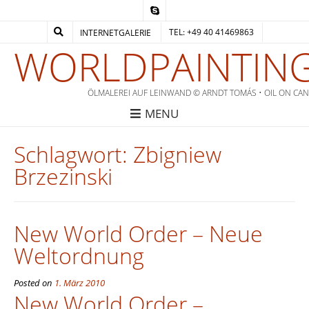
TEL: +49 40 41469863
INTERNETGALERIE
WORLDPAINTING
ÖLMALEREI AUF LEINWAND © ARNDT TOMÁS • OIL ON CA
MENU
Schlagwort:
Zbigniew
Brzezinski
New World Order – Neue
Weltordnung
Posted on
1. März 2010
New World Order –