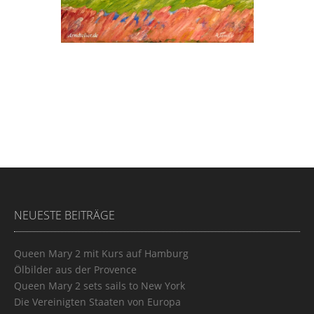
NEUESTE BEITRÄGE
Queen Mary 2 mit Kurs auf Hamburg
Ölbilder aus der Provence
Queen Mary 2 sets sails to New York
Die Vereinigten Staaten von Europa