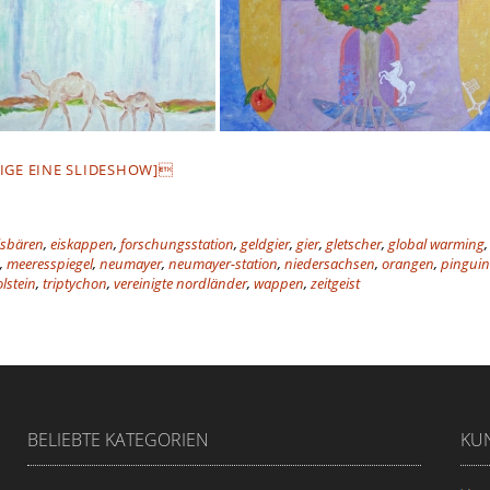
IGE EINE SLIDESHOW]
isbären
,
eiskappen
,
forschungsstation
,
geldgier
,
gier
,
gletscher
,
global warming
,
meeresspiegel
,
neumayer
,
neumayer-station
,
niedersachsen
,
orangen
,
pinguin
lstein
,
triptychon
,
vereinigte nordländer
,
wappen
,
zeitgeist
BELIEBTE KATEGORIEN
KUN