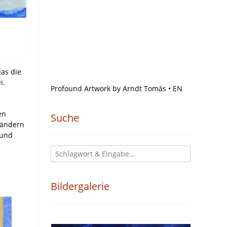
das die
i.
Profound Artwork by Arndt Tomás • EN
en
Suche
ländern
 und
Bildergalerie