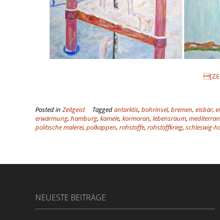
[ZE
Posted in
Zeitgeist
Tagged
antarktis
,
bohrinsel
,
bremen
,
eisbär
,
e
erwärmung
,
hamburg
,
kamele
,
kormoran
,
lebensraum
,
mediterran
politische malerei
,
polkappen
,
rohstoffe
,
rohstoffkrieg
,
schleswig-ho
NEUESTE BEITRÄGE