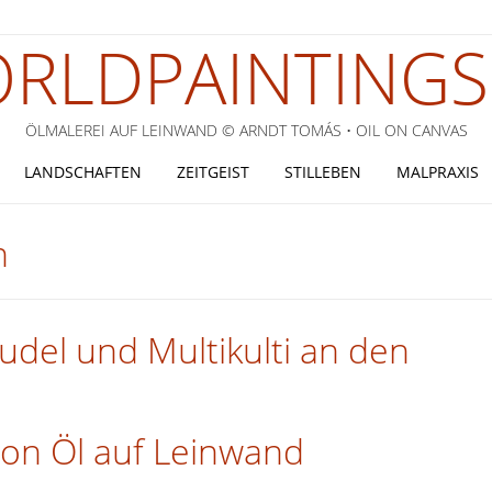
RLDPAINTINGS
ÖLMALEREI AUF LEINWAND © ARNDT TOMÁS • OIL ON CANVAS
LANDSCHAFTEN
ZEITGEIST
STILLEBEN
MALPRAXIS
n
del und Multikulti an den
hon Öl auf Leinwand