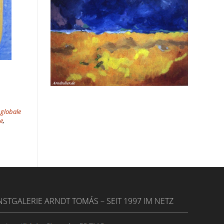
,
globale
e
,
STGALERIE ARNDT TOMÁS – SEIT 1997 IM NETZ