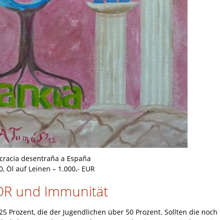
ocracia desentraña a España
0, Öl auf Leinen – 1.000,- EUR
OR und Immunität
25 Prozent, die der Jugendlichen über 50 Prozent. Sollten die noch