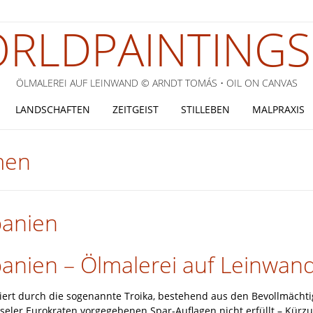
RLDPAINTINGS
ÖLMALEREI AUF LEINWAND © ARNDT TOMÁS • OIL ON CANVAS
LANDSCHAFTEN
ZEITGEIST
STILLEBEN
MALPRAXIS
men
panien
Spanien – Ölmalerei auf Leinwan
ssiert durch die sogenannte Troika, bestehend aus den Bevollmächt
eler Eurokraten vorgegebenen Spar-Auflagen nicht erfüllt – Kürz