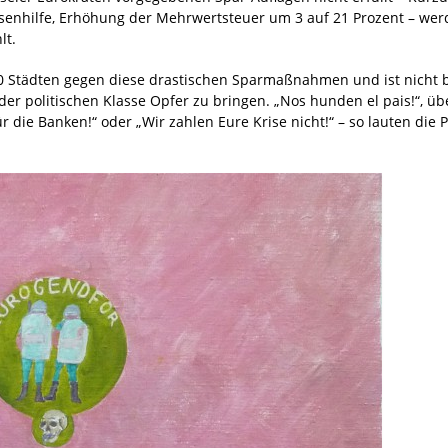
osenhilfe, Erhöhung der Mehrwertsteuer um 3 auf 21 Prozent – we
lt.
80 Städten gegen diese drastischen Sparmaßnahmen und ist nicht b
er politischen Klasse Opfer zu bringen. „Nos hunden el pais!“, üb
ür die Banken!“ oder „Wir zahlen Eure Krise nicht!“ – so lauten die 