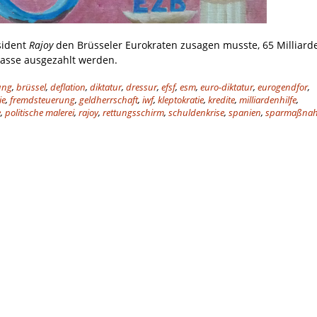
sident
Rajoy
den Brüsseler Eurokraten zusagen musste, 65 Milliard
asse ausgezahlt werden.
ung
,
brüssel
,
deflation
,
diktatur
,
dressur
,
efsf
,
esm
,
euro-diktatur
,
eurogendfor
,
ie
,
fremdsteuerung
,
geldherrschaft
,
iwf
,
kleptokratie
,
kredite
,
milliardenhilfe
,
e
,
politische malerei
,
rajoy
,
rettungsschirm
,
schuldenkrise
,
spanien
,
sparmaßna