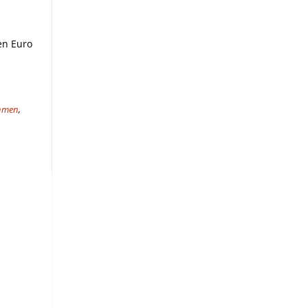
en Euro
hmen
,