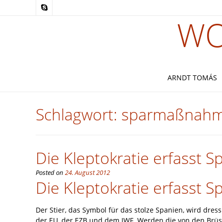
WO
ARNDT TOMÁS
Schlagwort:
sparmaßnah
Die Kleptokratie erfasst S
Posted on
24. August 2012
Die Kleptokratie erfasst 
Der Stier, das Symbol für das stolze Spanien, wird dre
der EU, der EZB und dem IWF. Werden die von den Brüss