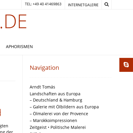
TEL: +49 40 41469863
INTERNETGALERIE
.DE
APHORISMEN
Navigation
Arndt Tomás
Landschaften aus Europa
– Deutschland & Hamburg
– Galerie mit Ölbildern aus Europa
d
– Ölmalerei von der Provence
– Marokkoimpressionen
igten
Zeitgeist • Politische Malerei
ung der