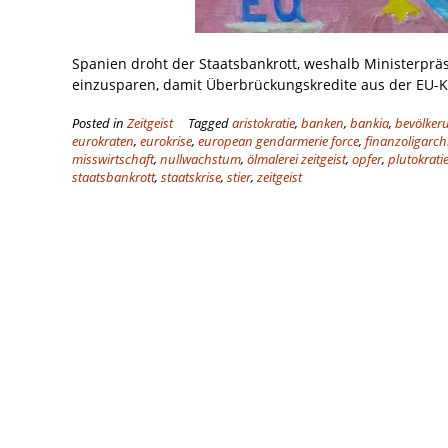
Spanien droht der Staatsbankrott, weshalb Ministerprä
einzusparen, damit Überbrückungskredite aus der EU-K
Posted in
Zeitgeist
Tagged
aristokratie
,
banken
,
bankia
,
bevölker
eurokraten
,
eurokrise
,
european gendarmerie force
,
finanzoligarch
misswirtschaft
,
nullwachstum
,
ölmalerei zeitgeist
,
opfer
,
plutokrati
staatsbankrott
,
staatskrise
,
stier
,
zeitgeist