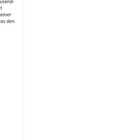
ausend-
zt
keiner
das den