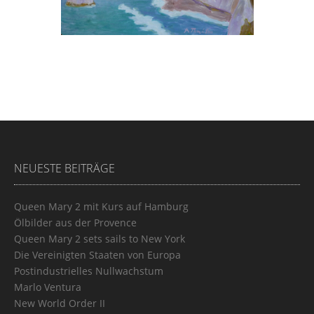
NEUESTE BEITRÄGE
Queen Mary 2 mit Kurs auf Hamburg
Ölbilder aus der Provence
Queen Mary 2 sets sails to New York
Die Vereinigten Staaten von Europa
Postindustrielles Nullwachstum
Marlo Ventura
New World Order II