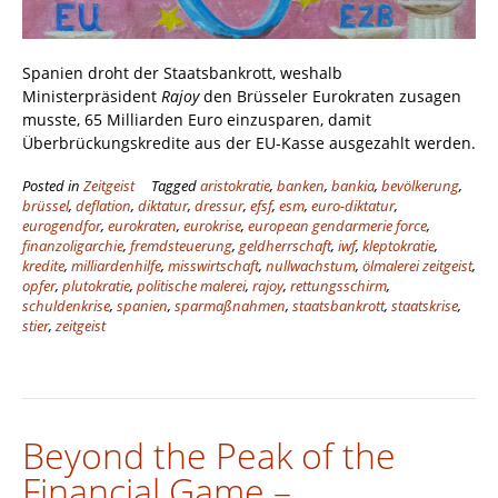
Spanien droht der Staatsbankrott, weshalb
Ministerpräsident
Rajoy
den Brüsseler Eurokraten zusagen
musste, 65 Milliarden Euro einzusparen, damit
Überbrückungskredite aus der EU-Kasse ausgezahlt werden.
Posted in
Zeitgeist
Tagged
aristokratie
,
banken
,
bankia
,
bevölkerung
,
brüssel
,
deflation
,
diktatur
,
dressur
,
efsf
,
esm
,
euro-diktatur
,
eurogendfor
,
eurokraten
,
eurokrise
,
european gendarmerie force
,
finanzoligarchie
,
fremdsteuerung
,
geldherrschaft
,
iwf
,
kleptokratie
,
kredite
,
milliardenhilfe
,
misswirtschaft
,
nullwachstum
,
ölmalerei zeitgeist
,
opfer
,
plutokratie
,
politische malerei
,
rajoy
,
rettungsschirm
,
schuldenkrise
,
spanien
,
sparmaßnahmen
,
staatsbankrott
,
staatskrise
,
stier
,
zeitgeist
Beyond the Peak of the
Financial Game –