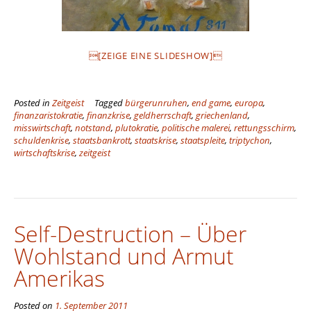
[ZEIGE EINE SLIDESHOW]
Posted in
Zeitgeist
Tagged
bürgerunruhen
,
end game
,
europa
,
finanzaristokratie
,
finanzkrise
,
geldherrschaft
,
griechenland
,
misswirtschaft
,
notstand
,
plutokratie
,
politische malerei
,
rettungsschirm
,
schuldenkrise
,
staatsbankrott
,
staatskrise
,
staatspleite
,
triptychon
,
wirtschaftskrise
,
zeitgeist
Self-Destruction – Über
Wohlstand und Armut
Amerikas
Posted on
1. September 2011