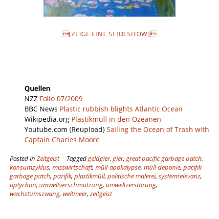
[ZEIGE EINE SLIDESHOW]
Quellen
NZZ
Folio 07/2009
BBC News
Plastic rubbish blights Atlantic Ocean
Wikipedia.org
Plastikmüll in den Ozeanen
Youtube.com (Reupload)
Sailing the Ocean of Trash with
Captain Charles Moore
Posted in
Zeitgeist
Tagged
geldgier
,
gier
,
great pacific garbage patch
,
konsumzyklus
,
misswirtschaft
,
müll-apokalypse
,
müll-deponie
,
pacifik
garbage patch
,
pazifik
,
plastikmüll
,
politische malerei
,
systemrelevanz
,
tiptychon
,
umweltverschmutzung
,
umweltzerstörung
,
wachstumszwang
,
weltmeer
,
zeitgeist