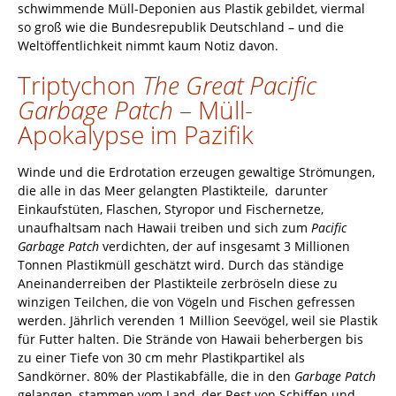
schwimmende Müll-Deponien aus Plastik gebildet, viermal
so groß wie die Bundesrepublik Deutschland – und die
Weltöffentlichkeit nimmt kaum Notiz davon.
Triptychon
The Great Pacific
Garbage Patch
– Müll-
Apokalypse im Pazifik
Winde und die Erdrotation erzeugen gewaltige Strömungen,
die alle in das Meer gelangten Plastikteile, darunter
Einkaufstüten, Flaschen, Styropor und Fischernetze,
unaufhaltsam nach Hawaii treiben und sich zum
Pacific
Garbage Patch
verdichten, der auf insgesamt 3 Millionen
Tonnen Plastikmüll geschätzt wird. Durch das ständige
Aneinanderreiben der Plastikteile zerbröseln diese zu
winzigen Teilchen, die von Vögeln und Fischen gefressen
werden. Jährlich verenden 1 Million Seevögel, weil sie Plastik
für Futter halten. Die Strände von Hawaii beherbergen bis
zu einer Tiefe von 30 cm mehr Plastikpartikel als
Sandkörner. 80% der Plastikabfälle, die in den
Garbage Patch
gelangen, stammen vom Land, der Rest von Schiffen und