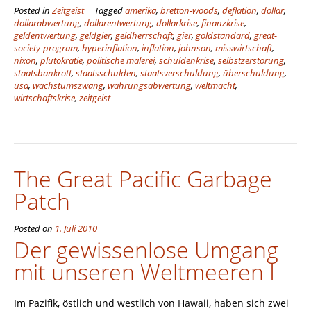
Posted in
Zeitgeist
Tagged
amerika
,
bretton-woods
,
deflation
,
dollar
,
dollarabwertung
,
dollarentwertung
,
dollarkrise
,
finanzkrise
,
geldentwertung
,
geldgier
,
geldherrschaft
,
gier
,
goldstandard
,
great-
society-program
,
hyperinflation
,
inflation
,
johnson
,
misswirtschaft
,
nixon
,
plutokratie
,
politische malerei
,
schuldenkrise
,
selbstzerstörung
,
staatsbankrott
,
staatsschulden
,
staatsverschuldung
,
überschuldung
,
usa
,
wachstumszwang
,
währungsabwertung
,
weltmacht
,
wirtschaftskrise
,
zeitgeist
The Great Pacific Garbage
Patch
Posted on
1. Juli 2010
Der gewissenlose Umgang
mit unseren Weltmeeren I
Im Pazifik, östlich und westlich von Hawaii, haben sich zwei