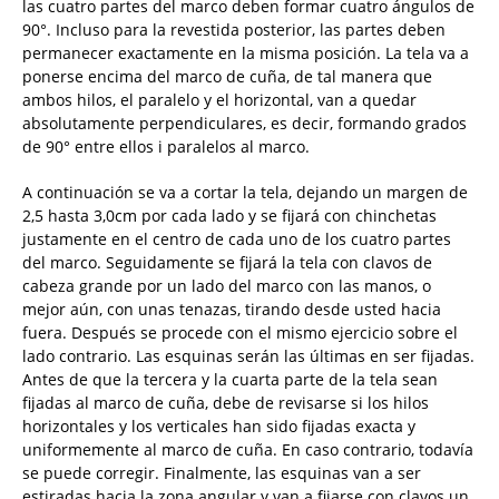
las cuatro partes del marco deben formar cuatro ángulos de
90°. Incluso para la revestida posterior, las partes deben
permanecer exactamente en la misma posición. La tela va a
ponerse encima del marco de cuña, de tal manera que
ambos hilos, el paralelo y el horizontal, van a quedar
absolutamente perpendiculares, es decir, formando grados
de 90° entre ellos i paralelos al marco.
A continuación se va a cortar la tela, dejando un margen de
2,5 hasta 3,0cm por cada lado y se fijará con chinchetas
justamente en el centro de cada uno de los cuatro partes
del marco. Seguidamente se fijará la tela con clavos de
cabeza grande por un lado del marco con las manos, o
mejor aún, con unas tenazas, tirando desde usted hacia
fuera. Después se procede con el mismo ejercicio sobre el
lado contrario. Las esquinas serán las últimas en ser fijadas.
Antes de que la tercera y la cuarta parte de la tela sean
fijadas al marco de cuña, debe de revisarse si los hilos
horizontales y los verticales han sido fijadas exacta y
uniformemente al marco de cuña. En caso contrario, todavía
se puede corregir. Finalmente, las esquinas van a ser
estiradas hacia la zona angular y van a fijarse con clavos un