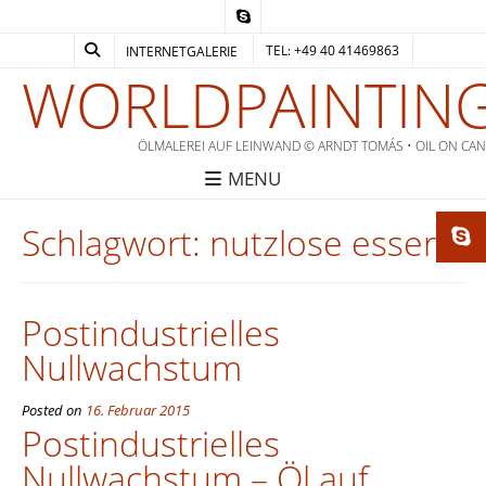
TEL: +49 40 41469863
INTERNETGALERIE
WORLDPAINTING
ÖLMALEREI AUF LEINWAND © ARNDT TOMÁS • OIL ON CA
MENU
Schlagwort:
nutzlose esser
Postindustrielles
Nullwachstum
Posted on
16. Februar 2015
Postindustrielles
Nullwachstum – Öl auf