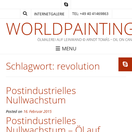
TEL: +49 40 41469863
INTERNETGALERIE
WORLDPAINTING
ÖLMALEREI AUF LEINWAND © ARNDT TOMÁS • OIL ON CA
MENU
Schlagwort:
revolution
Postindustrielles
Nullwachstum
Posted on
16. Februar 2015
Postindustrielles
Nullwachstum – Öl auf