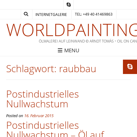
TEL: +49 40 41469863
INTERNETGALERIE
WORLDPAINTING
ÖLMALEREI AUF LEINWAND © ARNDT TOMÁS • OIL ON CA
MENU
Schlagwort:
raubbau
Postindustrielles
Nullwachstum
Posted on
16. Februar 2015
Postindustrielles
Nullwachstum – Öl auf