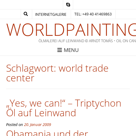
TEL: +49 40 41469863
INTERNETGALERIE
WORLDPAINTING
ÖLMALEREI AUF LEINWAND © ARNDT TOMÁS • OIL ON CA
MENU
Schlagwort:
world trade
center
„Yes, we can!“ – Triptychon
Öl auf Leinwand
Posted on
20. Januar 2009
Obamania und der