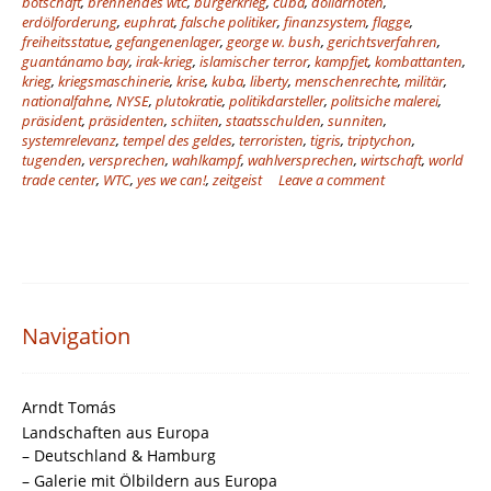
botschaft
,
brennendes wtc
,
bürgerkrieg
,
cuba
,
dollarnoten
,
erdölforderung
,
euphrat
,
falsche politiker
,
finanzsystem
,
flagge
,
freiheitsstatue
,
gefangenenlager
,
george w. bush
,
gerichtsverfahren
,
guantánamo bay
,
irak-krieg
,
islamischer terror
,
kampfjet
,
kombattanten
,
krieg
,
kriegsmaschinerie
,
krise
,
kuba
,
liberty
,
menschenrechte
,
militär
,
nationalfahne
,
NYSE
,
plutokratie
,
politikdarsteller
,
politsiche malerei
,
präsident
,
präsidenten
,
schiiten
,
staatsschulden
,
sunniten
,
systemrelevanz
,
tempel des geldes
,
terroristen
,
tigris
,
triptychon
,
tugenden
,
versprechen
,
wahlkampf
,
wahlversprechen
,
wirtschaft
,
world
trade center
,
WTC
,
yes we can!
,
zeitgeist
Leave a comment
Navigation
Arndt Tomás
Landschaften aus Europa
– Deutschland & Hamburg
– Galerie mit Ölbildern aus Europa