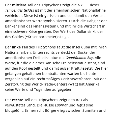
Der
mittlere Teil
des Triptychons zeigt die NYSE. Dieser
Tempel des Geldes
ist mit der amerikanischen Nationalfahne
verkleidet. Diese ist eingerissen und soll damit den Verlust
amerikanischer Werte symbolisieren. Durch die Habgier der
Banker sind das Finanzsystem und mit ihr die Wirtschaft in
eine schwere Krise geraten. Der Wert des Dollar sinkt, der
des Goldes (=Krisenbarometer) steigt.
Der
linke Teil
des Triptychons zeigt die Insel Cuba mit ihren
Nationalfarben. Unten rechts verdeckt der Sockel der
amerikanischen Freiheitsstatue die
Guantánamo Bay
. Alle
Werte, für die die amerikanische Freiheitsstatue steht, sind
auf den Kopf gestellt und damit außer Kraft gesetzt. Die hier
gefangen gehaltenen Kombattanten warten bis heute
vergeblich auf ein rechtmäßiges Gerichtsverfahren. Mit der
Zerstörung des World-Trade-Centers (WTC) hat Amerika
seine Werte und Tugenden aufgegeben.
Der
rechte Teil
des Triptychons zeigt den Irak als
verwüstetes Land. Die Flüsse
Euphrat
und
Tigris
sind
blutgefüllt. Es herrscht Bürgerkrieg zwischen Sunniten und